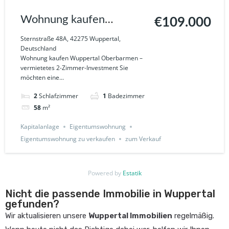
Wohnung kaufen
€109.000
Wuppertal Oberbarmen –
Sternstraße 48A, 42275 Wuppertal,
Deutschland
Vermietetes 2-Zimmer-
Wohnung kaufen Wuppertal Oberbarmen –
vermietetes 2-Zimmer-Investment Sie
Investment
möchten eine...
2
Schlafzimmer
1
Badezimmer
58
m²
Kapitalanlage
Eigentumswohnung
Eigentumswohnung zu verkaufen
zum Verkauf
Powered by
Estatik
Nicht die passende Immobilie in Wuppertal
gefunden?
Wir aktualisieren unsere
Wuppertal Immobilien
regelmäßig.