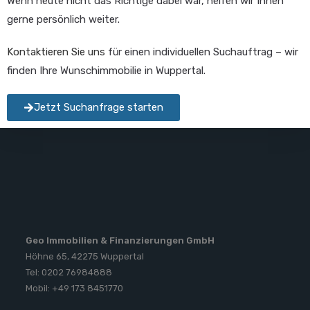
Wenn heute nicht das Richtige dabei war, helfen wir Ihnen
gerne persönlich weiter.
Kontaktieren Sie uns
für einen individuellen Suchauftrag – wir
finden Ihre Wunschimmobilie in Wuppertal.
Jetzt Suchanfrage starten
Geo Immobilien & Finanzierungen GmbH
Höhne 65, 42275 Wuppertal
Tel: 0202 76984888
Mobil: +49 173 8451770